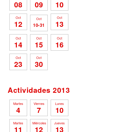
08
09
10
Oct
Oct
Oct
12
13
10-31
Oct
Oct
Oct
14
15
16
Oct
Oct
23
30
Actividades 2013
Martes
Viernes
Lunes
4
7
10
Martes
Miércoles
Jueves
11
12
13