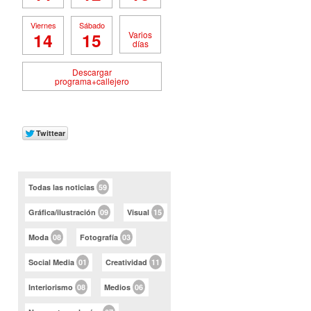
Viernes
Sábado
14
15
Varios
días
Descargar
programa+callejero
Todas las noticias
59
Gráfica/ilustración
09
Visual
15
Moda
08
Fotografía
03
Social Media
01
Creatividad
11
Interiorismo
08
Medios
06