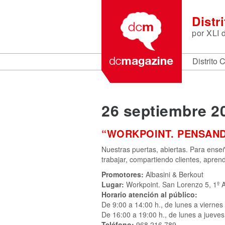
Distr
por
XLI 
Distrito 
26 septiembre 20
“WORKPOINT. PENSAN
Nuestras puertas, abiertas. Para ens
trabajar, compartiendo clientes, apren
Promotores:
Albasini & Berkout
Lugar:
Workpoint. San Lorenzo 5, 1º 
Horario atención al público:
De 9:00 a 14:00 h., de lunes a viernes
De 16:00 a 19:00 h., de lunes a jueves
Teléfono:
968 216 789