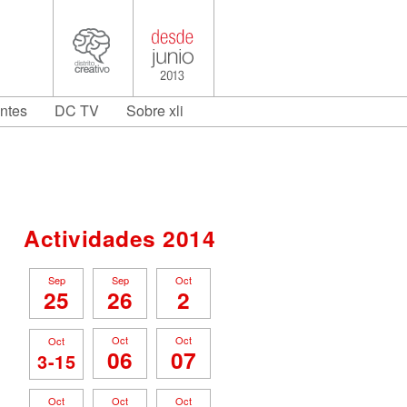
antes
DC TV
Sobre xli
Actividades 2014
Sep
Sep
Oct
25
26
2
Oct
Oct
Oct
06
07
3-15
Oct
Oct
Oct