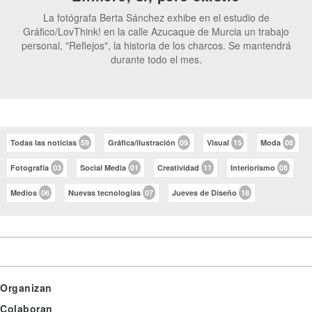
La fotógrafa Berta Sánchez exhibe en el estudio de
Gráfico/LovThink! en la calle Azucaque de Murcia un trabajo
personal, "Reflejos", la historia de los charcos. Se mantendrá
durante todo el mes.
Todas las noticias
59
Gráfica/ilustración
09
Visual
15
Moda
08
Fotografía
03
Social Media
01
Creatividad
11
Interiorismo
08
Medios
06
Nuevas tecnologías
07
Jueves de Diseño
18
Organizan
Colaboran