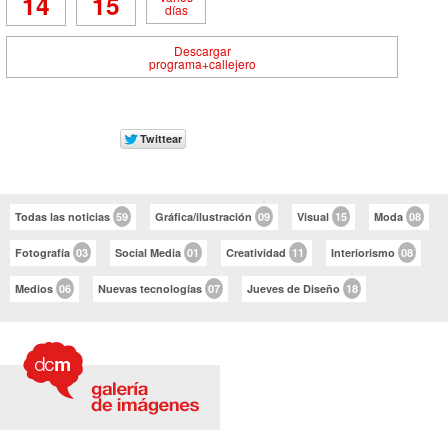
14
15
días
Descargar
programa+callejero
Todas las noticias
59
Gráfica/ilustración
09
Visual
15
Moda
08
Fotografía
03
Social Media
01
Creatividad
11
Interiorismo
08
Medios
06
Nuevas tecnologías
07
Jueves de Diseño
18