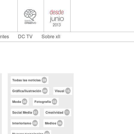
antes
DC TV
Sobre xli
Todas las noticias
59
Gráfica/ilustración
09
Visual
15
Moda
08
Fotografía
03
Social Media
01
Creatividad
11
Interiorismo
08
Medios
06
Nuevas tecnologías
07