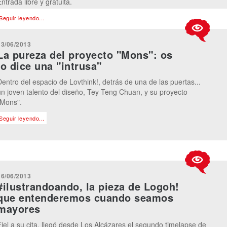
ntrada libre y gratuita.
Seguir leyendo...
13/06/2013
La pureza del proyecto "Mons": os
lo dice una "intrusa"
Dentro del espacio de Lovthink!, detrás de una de las puertas...
un joven talento del diseño, Tey Teng Chuan, y su proyecto
"Mons".
Seguir leyendo...
16/06/2013
#ilustrandoando, la pieza de Logoh!
que entenderemos cuando seamos
mayores
Fiel a su cita, llegó desde Los Alcázares el segundo timelapse de